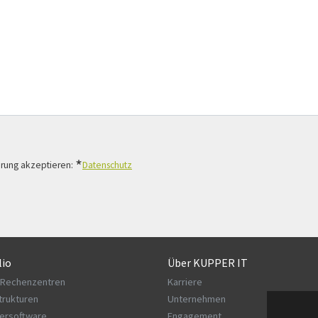
lärung akzeptieren:
Datenschutz
lio
Über KUPPER IT
 Rechenzentren
Karriere
strukturen
Unternehmen
ersoftware
Engagement