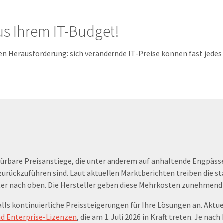
s Ihrem IT-Budget!
en Herausforderung: sich verändernde IT-Preise können fast jedes
pürbare Preisanstiege, die unter anderem auf anhaltende Engpässe
urückzuführen sind. Laut aktuellen Marktberichten treiben die st
iter nach oben. Die Hersteller geben diese Mehrkosten zunehmend a
s kontinuierliche Preissteigerungen für Ihre Lösungen an. Aktuel
nd Enterprise-Lizenzen
, die am 1. Juli 2026 in Kraft treten. Je nac