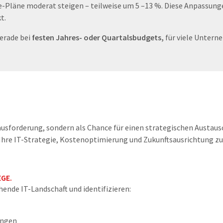
rise-Pläne moderat steigen – teilweise um 5 –13 %. Diese Anpass
t.
erade bei
festen Jahres- oder Quartalsbudgets,
für viele Untern
ausforderung, sondern als Chance für einen strategischen Austaus
Ihre IT-Strategie, Kostenoptimierung und Zukunftsausrichtung z
EGE.
ende IT-Landschaft und identifizieren:
ungen