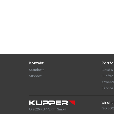
Kontakt
Portfo
Standorte
Cloud &
Support
IT-Infra
Anwend
Service
Wir sind
ISO 9001
© 2026 KUPPER IT GmbH