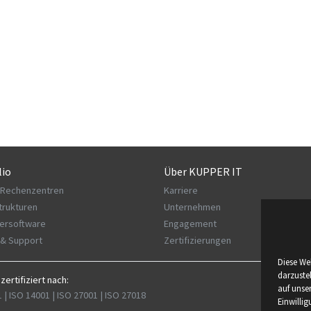
lio
Über KUPPER IT
 Rechenzentren
Karriere
strukturen
Unternehmen
ersoftware
Engagement
 & Support
Zertifizierungen
Diese We
darzuste
 zertifiziert nach:
auf unser
 | ISO 14001 | ISO 27001 | ISO 27018
Einwilli