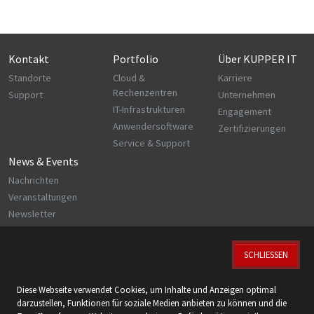
Kontakt
Portfolio
Über KUPPER IT
Standorte
Cloud &
Karriere
Rechenzentren
Support
Unternehmen
IT-Infrastrukturen
Engagement
Anwendersoftware
Zertifizierungen
Service & Support
News & Events
Nachrichten
Veranstaltungen
Newsletter
SCHLIESSEN
© 2026 KUPPER IT GmbH
Diese Webseite verwendet Cookies, um Inhalte und Anzeigen optimal
Wir sind zertifiziert nach:
darzustellen, Funktionen für soziale Medien anbieten zu können und die
ISO 9001 | ISO 14001 | ISO 27001 | ISO 27018