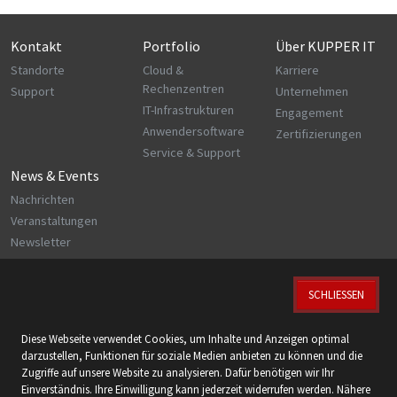
Kontakt
Portfolio
Über KUPPER IT
Standorte
Cloud &
Karriere
Rechenzentren
Support
Unternehmen
IT-Infrastrukturen
Engagement
Anwendersoftware
Zertifizierungen
Service & Support
News & Events
Nachrichten
Veranstaltungen
Newsletter
SCHLIESSEN
© 2026 KUPPER IT GmbH
Diese Webseite verwendet Cookies, um Inhalte und Anzeigen optimal
Wir sind zertifiziert nach:
darzustellen, Funktionen für soziale Medien anbieten zu können und die
ISO 9001 | ISO 14001 | ISO 27001 | ISO 27018
Zugriffe auf unsere Website zu analysieren. Dafür benötigen wir Ihr
Einverständnis. Ihre Einwilligung kann jederzeit widerrufen werden. Nähere