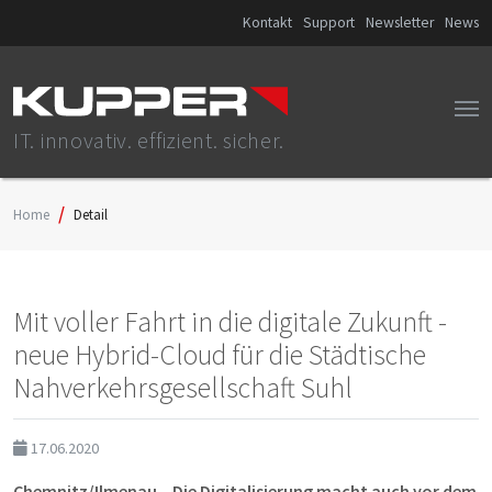
Kontakt
Support
Newsletter
News
IT. innovativ. effizient. sicher.
Home
Detail
Mit voller Fahrt in die digitale Zukunft -
neue Hybrid-Cloud für die Städtische
Nahverkehrsgesellschaft Suhl
17.06.2020
Chemnitz/Ilmenau – Die Digitalisierung macht auch vor dem