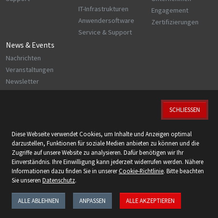
IT-Infrastrukturen
Engagement
Anwendersoftware
Zertifizierungen
Service & Support
News & Events
Nachrichten
Veranstaltungen
Newsletter
SCHLIESSEN
© 2026 KUPPER IT GmbH
Diese Webseite verwendet Cookies, um Inhalte und Anzeigen optimal
Wir sind zertifiziert nach:
darzustellen, Funktionen für soziale Medien anbieten zu können und die
ISO 9001 | ISO 14001 | ISO 27001 | ISO 27018
Zugriffe auf unsere Website zu analysieren. Dafür benötigen wir Ihr
Einverständnis. Ihre Einwilligung kann jederzeit widerrufen werden. Nähere
Folgen Sie uns:
Informationen dazu finden Sie in unserer
Cookie-Richtlinie
. Bitte beachten
Sie unseren
Datenschutz
.
ALLE ABLEHNEN
ANPASSEN
ALLE AKZEPTIEREN
Impressum
Datenschutz
Cookie-Einstellungen anpassen