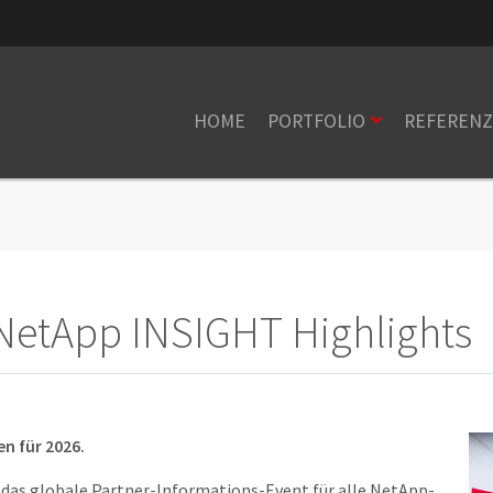
HOME
PORTFOLIO
REFEREN
 NetApp INSIGHT Highlights
en für 2026.
, das globale Partner-Informations-Event für alle NetApp-