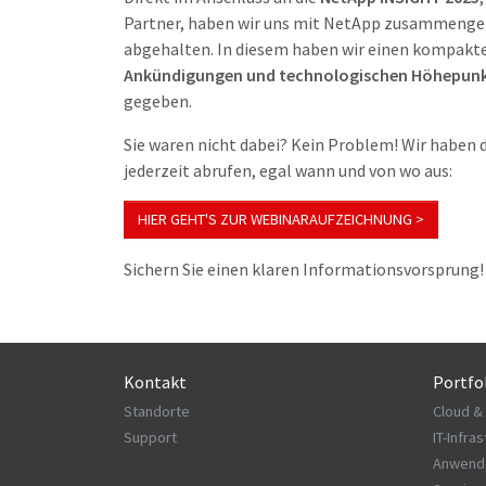
Partner, haben wir uns mit NetApp zusammenge
abgehalten. In diesem haben wir einen kompakte
Ankündigungen und technologischen Höhepun
gegeben.
Sie waren nicht dabei? Kein Problem! Wir haben d
jederzeit abrufen, egal wann und von wo aus:
HIER GEHT'S ZUR WEBINARAUFZEICHNUNG >
Sichern Sie einen klaren Informationsvorsprung!
Kontakt
Portfo
Standorte
Cloud &
Support
IT-Infra
Anwend