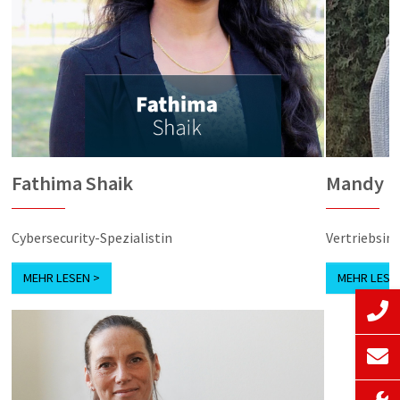
Fathima Shaik
Mandy U
Cybersecurity-Spezialistin
Vertriebsin
MEHR LESEN >
MEHR LESE