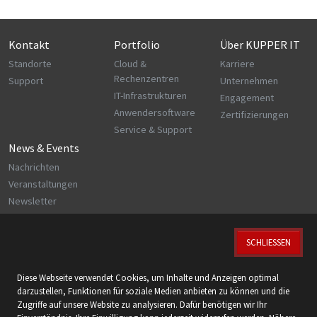
Kontakt
Portfolio
Über KUPPER IT
Standorte
Cloud &
Karriere
Rechenzentren
Support
Unternehmen
IT-Infrastrukturen
Engagement
Anwendersoftware
Zertifizierungen
Service & Support
News & Events
Nachrichten
Veranstaltungen
Newsletter
SCHLIESSEN
© 2026 KUPPER IT GmbH
Diese Webseite verwendet Cookies, um Inhalte und Anzeigen optimal
Wir sind zertifiziert nach:
darzustellen, Funktionen für soziale Medien anbieten zu können und die
ISO 9001 | ISO 14001 | ISO 27001 | ISO 27018
Zugriffe auf unsere Website zu analysieren. Dafür benötigen wir Ihr