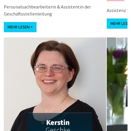
Personalsachbearbeiterin & Assistentin der
Assistenz I
Geschäftsstellenleitung
MEHR LESE
MEHR LESEN >