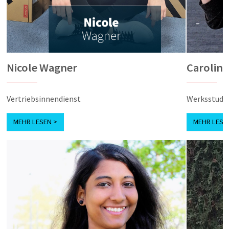
Nicole Wagner
Carolin 
Vertriebsinnendienst
Werksstude
MEHR LESEN >
MEHR LESE