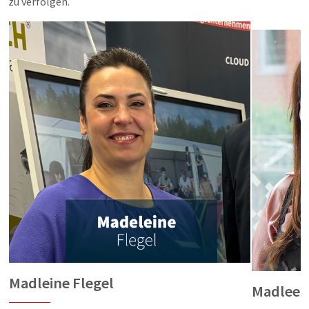
zu verfolgen.
Madleine Flegel
Madleen