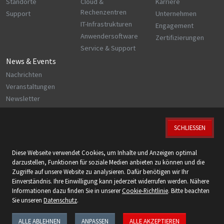
Standorte
Cloud &
Karriere
Rechenzentren
Support
Unternehmen
IT-Infrastrukturen
Engagement
Anwendersoftware
Zertifizierungen
Service & Support
News & Events
Nachrichten
Veranstaltungen
Newsletter
SCHLIESSEN
© 2026 KUPPER IT GmbH
Diese Webseite verwendet Cookies, um Inhalte und Anzeigen optimal
Wir sind zertifiziert nach:
darzustellen, Funktionen für soziale Medien anbieten zu können und die
ISO 9001 | ISO 14001 | ISO 27001 | ISO 27018
Zugriffe auf unsere Website zu analysieren. Dafür benötigen wir Ihr
Einverständnis. Ihre Einwilligung kann jederzeit widerrufen werden. Nähere
Folgen Sie uns:
Informationen dazu finden Sie in unserer
Cookie-Richtlinie
. Bitte beachten
Sie unseren
Datenschutz
.
ALLE ABLEHNEN
ANPASSEN
ALLE AKZEPTIEREN